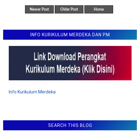
Tahun 2023 (Bagian 1)
Newer Post
Older Post
Home
Latihan Soal ANBK AKM Literasi Siswa SMP MTS
Tahun 2025
Latihan Soal ANBK Numerasi Siswa SMA MA SMK
Tahun 2023-2024
INFO KURIKULUM MERDEKA DAN PM
Info Kurikulum Merdeka
SEARCH THIS BLOG