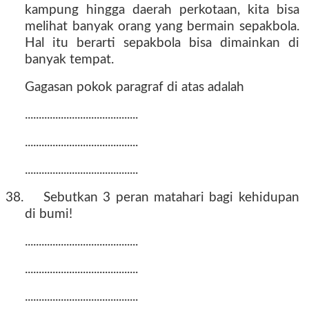
kampung hingga daerah perkotaan, kita bisa
melihat banyak orang yang bermain sepakbola.
Hal itu berarti sepakbola bisa dimainkan di
banyak tempat.
Gagasan pokok paragraf di atas adalah
.........................................
.........................................
.........................................
38.
Sebutkan 3 peran matahari bagi kehidupan
di bumi!
.........................................
.........................................
.........................................