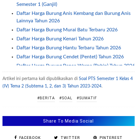
Semester 1 (Ganjil)
Daftar Harga Burung Anis Kembang dan Burung Anis
Lainnya Tahun 2026
Daftar Harga Burung Murai Batu Terbaru 2026
Daftar Harga Burung Kenari Tahun 2026
Daftar Harga Burung Hantu Terbaru Tahun 2026
Daftar Harga Burung Cendet (Pentet) Tahun 2026
Daftar Harga Burung Panca Warna (Robin) Tahun 2026
Daftar Harga Burung Kutilang (Cangkurileung) Tahun
Artikel ini pertama kali dipublikasikan di
Soal PTS Semester 1 Kelas 4
2026
(IV) Tema 2 (Subtema 1, 2, dan 3) Tahun 2023-2024
.
Daftar Harga Burung Branjangan Tahun 2026
#BERITA
#SOAL
#SUMATIF
Cara Melatih Burung Agar Cepat Dapat Makan Voer
Daftar Harga Burung Kutilang Tahun 2026
Daftar Harga Burung Pleci (Kacamata) Tahun 2026
Share To Media Social
Daftar Harga Burung Perkutut Terbaru Tahun 2026
Daftar Harga Burung Kolibri Tahun 2026
FACEBOOK
TWITTER
PINTEREST