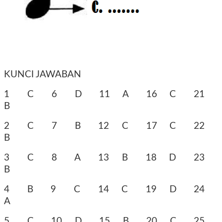
KUNCI JAWABAN
1
C
6
D
11
A
16
C
21
B
2
C
7
B
12
C
17
C
22
B
3
C
8
A
13
B
18
D
23
B
4
B
9
C
14
C
19
D
24
A
5
C
10
D
15
B
20
C
25