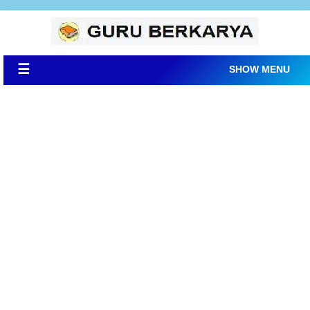
☰
SHOW MENU