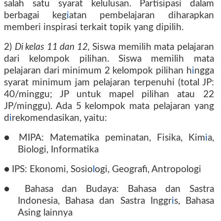
salah satu syarat kelulusan. Partisipasi dalam
berbagai keg
i
atan pembelajaran diharapkan
memberi inspirasi terkait topik yang dipilih.
2)
Di kelas 11 dan 12,
Siswa memilih mata pelajaran
dari kelompok pilihan. Siswa memilih mata
pelajaran dari minimum 2 kelompok pilihan h
i
ngga
syarat minimum jam pelajaran terpenuhi (total JP:
40/minggu; JP untuk mapel pilihan atau 22
JP/minggu). Ada 5 kelompok mata pelajaran yang
d
i
rekomendasikan, yaitu:
● MIPA: Matematika peminatan, Fisika, Kim
i
a,
Biologi, Informatika
● IPS: Ekonomi, Sosio
l
ogi, Geografi, Antropologi
● Bahasa dan Budaya: Bahasa dan Sastra
Indonesia, Bahasa dan Sastra Inggr
i
s, Bahasa
Asing lainnya