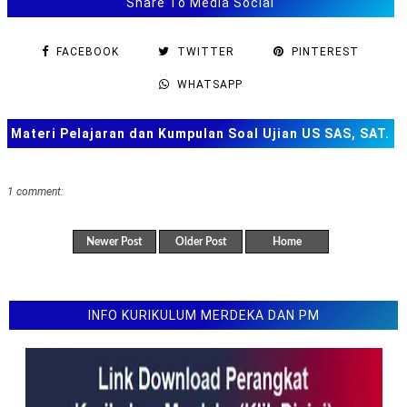
Share To Media Social
Soal TKA Matematika Tingkat Lanjut SMA MA Tahun
2025 2026
FACEBOOK
TWITTER
PINTEREST
Latihan soal TKA Bahasa Indonesia SD Tahun 2025
2026
WHATSAPP
Latihan soal TKA Matematika SD Tahun 2025 2026
Materi Pelajaran dan Kumpulan Soal Ujian US SAS, SAT.
Latihan soal TKA Bahasa Indonesia SMP Tahun 2025
2026
TKA dan Lainnya
Latihan soal TKA Matematika SMP Tahun 2025 2026
1 comment:
Latihan Soal TKA Bahasa Inggris SMA Tahun 2025
2026
Newer Post
Older Post
Home
Latihan Soal TKA Bahasa Indonesia SMA Tahun 2025
2026
Latihan Soal TKA Matematika SMA Tahun 2025 2026
INFO KURIKULUM MERDEKA DAN PM
Latihan Soal TKA SMA
Soal Ujian Sekolah US Bahasa Inggris SMP Tahun 2026
Kalender Pendidikan Kalimantan Barat Tahun
Pelajaran 2025/2026