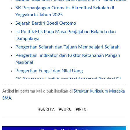
SK Perpanjangan Otomatis Akreditasi Sekolah dI
Yogyakarta Tahun 2025
Sejarah Berdiri Boedi Oetomo
Isi Politik Etis Pada Masa Penjajahan Belanda dan
Dampaknya
Pengertian Sejarah dan Tujuan Mempelajari Sejarah
Pengertian, indikator dan Faktor Ketahanan Pangan
Nasional
Pengertian Fungsi dan Nilai Uang
SK Penetapan Hasil Akreditasi Automasi Provinsi DI
Yogyakarta (DIY) Tahun 2025
Artikel ini pertama kali dipublikasikan di
Struktur Kurikulum Merdeka
Peran Guru dalam Pembelajaran Abad 21
SMA
.
Soal TKA Bahasa Inggris Tingkat Lanjut SMA MA Tahun
#BERITA
#GURU
#INFO
2025 2026
Soal TKA Bahasa Indonesia Tingkat Lanjut SMA MA
Tahun 2025 2026