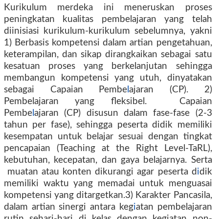
Kurikulum merdeka ini meneruskan proses
peningkatan kualitas pembelajaran yang telah
diinisiasi kurikulum-kurikulum sebelumnya, yakni
1) Berbasis kompetensi dalam artian pengetahuan,
keterampilan, dan sikap dirangkaikan sebagai satu
kesatuan proses yang berkelanjutan sehingga
membangun kompetensi yang utuh, dinyatakan
sebagai Capaian Pembe
l
ajaran (CP). 2)
Pembelajaran yang fleksibel.
Capaian
Pembe
l
ajaran (CP) disusun dalam fase-fase (2-3
tahun per fase), sehingga peserta didik memiliki
kesempatan untuk belajar sesuai dengan tingkat
pencapaian (Teaching at the Right Level-TaRL),
kebutuhan, kecepatan, dan gaya belajarnya. Serta
muatan atau konten dikurangi agar peserta d
i
dik
memiliki waktu yang memadai untuk menguasai
kompetensi yang ditargetkan.3) Karakter Pancasila,
dalam artian sinergi antara keg
i
atan pembelajaran
rutin sehari-hari di kelas dengan kegiatan non-