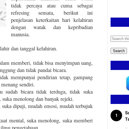
tidak percaya atau cuma sebagai
refresing semata, berikut ini
penjelasan keterkaitan hari kelahiran
dengan watak dan kepribadian
manusia.
ahir dan tanggal kelahiran.
i dalam memberi, tidak bisa menyimpan uang,
ggung dan tidak pandai bicara.
tidak mempunyai pendirian tetap, gampang
u menang sendiri.
sudah bicara tidak terduga, tidak suka
, suka menolong dan banyak rejeki.
p, suka dipuji, mudah emosi, mudah terbujuk
S
1
 kuat mental, suka menolong, suka memberi
T
 ilmu pengetahuan
...