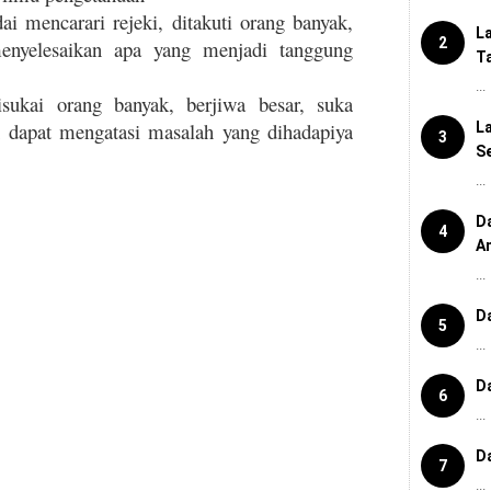
dai mencarari rejeki, ditakuti orang banyak,
L
2
enyelesaikan apa yang menjadi tanggung
T
...
sukai orang banyak, berjiwa besar, suka
n dapat mengatasi masalah yang dihadapiya
L
3
Se
...
D
4
A
...
D
5
...
D
6
...
D
7
...