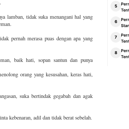
.
Per
Ten
rnya lamban, tidak suka menangani hal yang
Per
eman.
Sta
Per
tidak pernah merasa puas dengan apa yang
Ten
Per
Ten
man, baik hati, sopan santun dan punya
menolong orang yang kesusahan, keras hati,
angasan, suka bertindak gegabah dan agak
ta kebenaran, adil dan tidak berat sebelah.