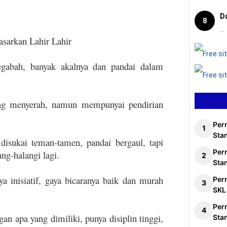
D
8
...
asarkan Lahir Lahir
egabah, banyak akalnya dan pandai dalam
tang menyerah, namun mempunyai pendirian
Per
Stan
 disukai teman-tamen, pandai bergaul, tapi
Per
ng-halangi lagi.
Sta
a inisiatif, gaya bicaranya baik dan murah
Per
SKL
Per
n apa yang dimiliki, punya disiplin tinggi,
Sta