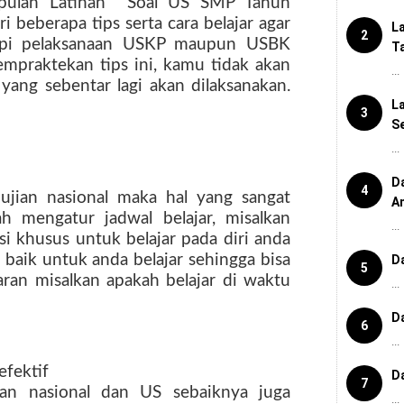
pulan Latihan Soal US SMP Tahun
beberapa tips serta cara belajar agar
L
2
api pelaksanaan USKP maupun USBK
T
mpraktekan tips ini, kamu tidak akan
...
yang sebentar lagi akan dilaksanakan.
L
3
Se
...
D
4
ujian nasional maka hal yang sangat
A
h mengatur jadwal belajar, misalkan
...
i khusus untuk belajar pada diri anda
 baik untuk anda belajar sehingga bisa
D
5
an misalkan apakah belajar di waktu
...
D
6
...
efektif
D
7
an nasional dan US sebaiknya juga
...