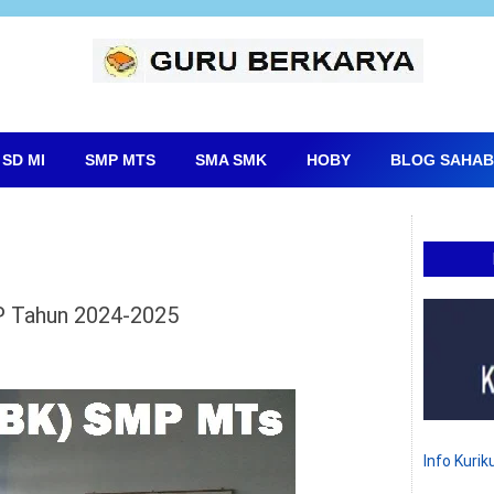
SD MI
SMP MTS
SMA SMK
HOBY
BLOG SAHAB
P Tahun 2024-2025
Info Kuri