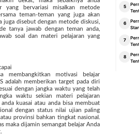
akin dekat, maka sebaiknya anda
Per
r yang bervariasi misalkan metode
Ten
bersama teman-teman yang juga akan
Per
 juga disebut dengan metode diskusi,
Sta
de tanya jawab dengan teman anda,
awab soal dan materi pelajaran yang
Per
Ten
Per
Ten
capai
sa membangkitkan motivasi belajar
S adalah memberikan target pada diri
 sesuai dengan jangka waktu yang telah
angka waktu sekian materi pelajaran
l anda kuasai atau anda bisa membuat
sional dengan status nilai ujian paling
atau provinsi bahkan tingkat nasional.
las maka dijamin semangat belajar Anda
.