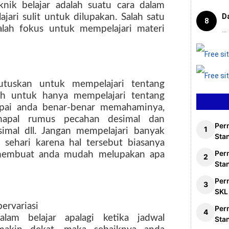
knik belajar adalah suatu cara dalam
ajari sulit untuk dilupakan. Salah satu
D
8
dalah fokus untuk mempelajari materi
...
utuskan untuk mempelajari tentang
ah untuk hanya mempelajari tentang
mpai anda benar-benar memahaminya,
hapal rumus pecahan desimal dan
Per
imal dll. Jangan mempelajari banyak
Stan
 sehari karena hal tersebut biasanya
Per
 membuat anda mudah melupakan apa
Sta
Per
SKL
ervariasi
Per
am belajar apalagi ketika jadwal
Sta