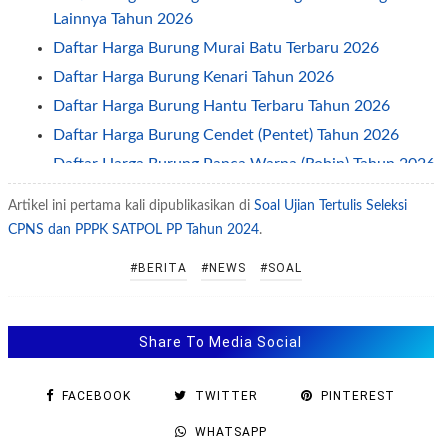
Lainnya Tahun 2026
Daftar Harga Burung Murai Batu Terbaru 2026
Daftar Harga Burung Kenari Tahun 2026
Daftar Harga Burung Hantu Terbaru Tahun 2026
Daftar Harga Burung Cendet (Pentet) Tahun 2026
Daftar Harga Burung Panca Warna (Robin) Tahun 2026
Daftar Harga Burung Kutilang (Cangkurileung) Tahun
Artikel ini pertama kali dipublikasikan di
Soal Ujian Tertulis Seleksi
2026
CPNS dan PPPK SATPOL PP Tahun 2024
.
Daftar Harga Burung Branjangan Tahun 2026
#BERITA
#NEWS
#SOAL
Cara Melatih Burung Agar Cepat Dapat Makan Voer
Daftar Harga Burung Kutilang Tahun 2026
Daftar Harga Burung Pleci (Kacamata) Tahun 2026
Share To Media Social
Daftar Harga Burung Perkutut Terbaru Tahun 2026
Daftar Harga Burung Kolibri Tahun 2026
FACEBOOK
TWITTER
PINTEREST
Burung Anis Siberia Atau Burung Anis Hitam
WHATSAPP