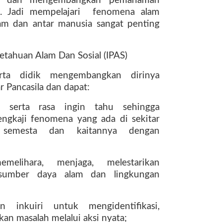
dan
mengembangkan
pemahaman
.
Jadi
mempelajari
fenomena
alam
lam dan antar manusia sangat penting
etahuan Alam Dan Sosial (IPAS)
rta
didik
mengembangkan
dirinya
r Pancasila dan dapat:
serta
rasa
ingin
tahu
sehingga
engkaji fenomena yang ada di sekitar
semesta
dan
kaitannya
dengan
emelihara,
menjaga,
melestarikan
sumber
daya
alam
dan
lingkungan
an
inkuiri
untuk
mengidentifikasi,
n masalah melalui aksi nyata;