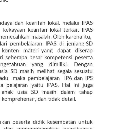
dik.
aya dan kearifan lokal, melalui IPAS
 kekayaan kearifan lokal terkait IPAS
emecahkan masalah. Oleh karena itu,
dari
pembelajaran
IPAS
di
jenjang SD
konten
materi yang
dapat
diserap
ari seberapa besar kompetensi peserta
ngetahuan
yang
dimiliki.
Dengan
ia SD masih melihat segala sesuatu
padu
maka pembelajaran
IPA dan IPS
ta
pelajaran
yaitu
IPAS.
Hal
ini
juga
anak
usia
SD
masih
dalam
tahap
, komprehensif, dan tidak detail.
ikan peserta didik kesempatan untuk