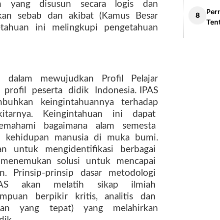
n
yang
disusun
secara
logis
dan
Per
kan
sebab
dan
akibat
(Kamus
Besar
Ten
tahuan
ini
melingkupi
pengetahuan
n
dalam
mewujudkan
Profil
Pelajar
profil
peserta
didik
Indonesia. IPAS
buhkan
keingintahuannya
terhadap
kitarnya.
Keingintahuan
ini
dapat
emahami
bagaimana
alam
semesta
n kehidupan manusia di muka bumi.
an
untuk
mengidentifikasi
berbagai
menemukan
solusi
untuk
mencapai
n.
Prinsip-prinsip
dasar
metodologi
AS
akan
melatih
sikap
ilmiah
ampuan
berpikir
kritis,
analitis
dan
lan
yang
tepat)
yang
melahirkan