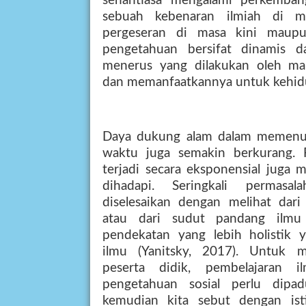
senantiasa
mengalami
perkemban
sebuah
kebenaran
ilmiah
di
m
pergeseran
di
masa
kini
maup
pengetahuan
bersifat
dinamis
d
menerus
yang
dilakukan
oleh
ma
dan memanfaatkannya untuk kehid
Daya dukung alam dalam memenuh
waktu
juga
semakin
berkurang.
terjadi secara eksponensial juga
dihadapi.
Seringkali
permasala
diselesaikan
dengan
melihat
dari
atau
dari
sudut
pandang
ilmu
pendekatan
yang
lebih
holistik
y
ilmu
(Yanitsky,
2017).
Untuk
m
peserta
didik,
pembelajaran
i
pengetahuan
sosial
perlu
dipad
kemudian
kita
sebut
dengan
ist