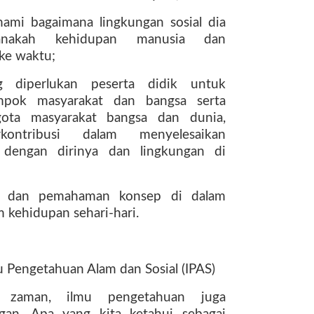
hami bagaimana lingkungan sosial dia
anakah
kehidupan
manusia
dan
ke waktu;
g
diperlukan
peserta
didik
untuk
mpok
masyarakat
dan
bangsa
serta
gota
masyarakat
bangsa
dan
dunia,
kontribusi
dalam
menyelesaikan
dengan
dirinya
dan
lingkungan
di
dan
pemahaman
konsep
di
dalam
 kehidupan sehari-hari.
mu Pengetahuan Alam dan Sosial (IPAS)
zaman,
ilmu
pengetahuan
juga