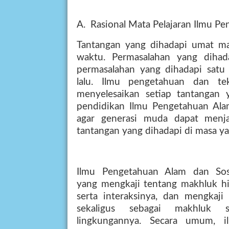
A.
Rasional Mata Pelajaran Ilmu Pe
Tantangan yang dihadapi umat ma
waktu.
Permasalahan
yang
dihad
permasalahan yang dihadapi satu
lalu.
Ilmu
pengetahuan
dan
te
menyelesaikan
setiap
tantangan
pendidikan Ilmu Pengetahuan Alam
agar
generasi
muda
dapat
menj
tantangan yang dihadapi di masa ya
Ilmu
Pengetahuan
Alam
dan
Sos
yang mengkaji tentang makhluk h
serta
interaksinya,
dan
mengkaji
sekaligus
sebagai
makhluk
s
lingkungannya.
Secara
umum,
i