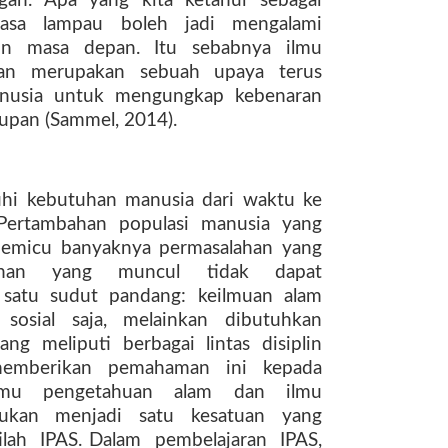
gan.
Apa
yang
kita
ketahui
sebagai
asa
lampau
boleh
jadi
mengalami
un
masa
depan.
Itu
sebabnya
ilmu
an
merupakan
sebuah
upaya
terus
nusia
untuk
mengungkap
kebenaran
upan (Sammel, 2014).
i kebutuhan manusia dari waktu ke
Pertambahan
populasi
manusia
yang
 memicu banyaknya permasalahan yang
han
yang
muncul
tidak
dapat
satu
sudut
pandang:
keilmuan
alam
sosial
saja,
melainkan
dibutuhkan
ang
meliputi
berbagai
lintas
disiplin
emberikan
pemahaman
ini
kepada
lmu
pengetahuan
alam
dan
ilmu
ukan
menjadi
satu
kesatuan
yang
ilah
IPAS. Dalam
pembelajaran
IPAS,