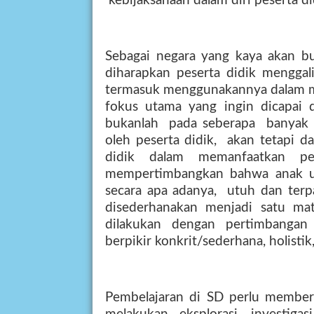
kebijaksanaan dalam diri peserta di
Sebagai negara yang kaya akan bud
diharapkan peserta didik menggali
termasuk menggunakannya dalam m
fokus
utama
yang
ingin
dicapai
bukanlah
pada seberapa
banyak
oleh peserta didik,
akan tetapi d
didik
dalam
memanfaatkan
pe
mempertimbangkan bahwa anak us
secara apa adanya,
utuh dan ter
disederhanakan
menjadi
satu
ma
dilakukan
dengan
pertimbangan
berpikir konkrit/sederhana, holistik
Pembelajaran di SD perlu member