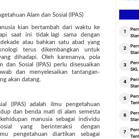
ngetahuan Alam dan Sosial (IPAS)
nusia kian bertambah dari waktu ke
Per
api
saat
ini
tidak lagi
sama
dengan
Stan
 dekade atau bahkan satu abad yang
Per
knologi
terus
dikembangkan
untuk
Sta
yang
dihadapi.
Oleh
karenanya,
pola
Per
 dan Sosial (IPAS) perlu disesuaikan
SKL
awab
dan
menyelesaikan
tantangan-
ng akan datang.
Per
Sta
Per
Ten
ial
(IPAS)
adalah
ilmu
pengetahuan
idup dan benda mati di alam semesta
Per
kehidupan
manusia
sebagai
individu
Sta
osial
yang
berinteraksi
dengan
Per
lmu
pengetahuan
diartikan
sebagai
Ten