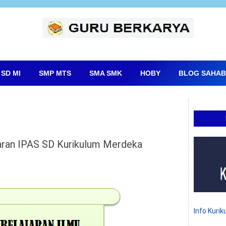
SD MI
SMP MTS
SMA SMK
HOBY
BLOG SAHAB
aran IPAS SD Kurikulum Merdeka
Info Kuri