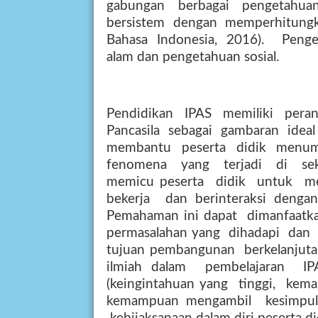
gabungan
berbagai
pengetahua
bersistem
dengan
memperhitung
Bahasa
Indonesia,
2016).
Penge
alam dan pengetahuan sosial.
Pendidikan
IPAS
memiliki
pera
Pancasila
sebagai
gambaran
ideal
membantu
peserta
didik
menum
fenomena
yang
terjadi
di
se
memicu peserta
didik
untuk
m
bekerja
dan berinteraksi denga
Pemahaman ini dapat
dimanfaatk
permasalahan yang
dihadapi
dan
tujuan pembangunan
berkelanjuta
ilmiah dalam
pembelajaran
IP
(keingintahuan yang
tinggi,
kem
kemampuan mengambil
kesimpu