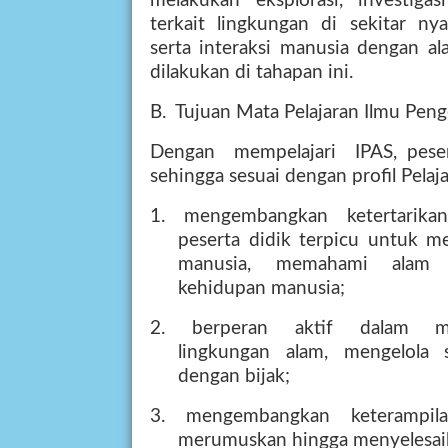
melakukan
eksplorasi,
investigasi
terkait
lingkungan
di
sekitar
nya
serta interaksi manusia dengan a
dilakukan di tahapan ini.
B.
Tujuan Mata Pelajaran Ilmu Peng
Dengan
mempelajari
IPAS, pese
sehingga sesuai dengan profil Pelaja
1.
mengembangkan
ketertarikan
peserta didik terpicu untuk m
manusia,
memahami
alam
kehidupan manusia;
2.
berperan
aktif
dalam
m
lingkungan
alam,
mengelola
dengan bijak;
3.
mengembangkan
keterampil
merumuskan hingga menyelesaika