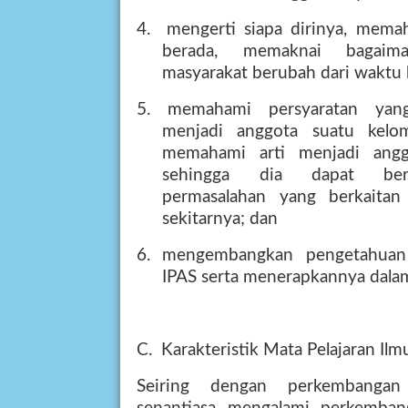
4.
mengerti siapa dirinya, mema
berada,
memaknai
bagaim
masyarakat berubah dari waktu 
5.
memahami
persyaratan
yan
menjadi
anggota
suatu
kelo
memahami
arti
menjadi
ang
sehingga
dia
dapat
ber
permasalahan
yang
berkaitan
sekitarnya; dan
6.
mengembangkan
pengetahuan
IPAS serta menerapkannya dalam
C.
Karakteristik Mata Pelajaran Il
Seiring
dengan
perkembangan