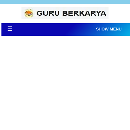
☰
SHOW MENU