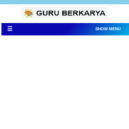
☰
SHOW MENU