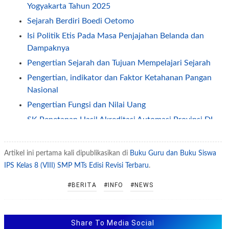
Yogyakarta Tahun 2025
Sejarah Berdiri Boedi Oetomo
Isi Politik Etis Pada Masa Penjajahan Belanda dan
Dampaknya
Pengertian Sejarah dan Tujuan Mempelajari Sejarah
Pengertian, indikator dan Faktor Ketahanan Pangan
Nasional
Pengertian Fungsi dan Nilai Uang
SK Penetapan Hasil Akreditasi Automasi Provinsi DI
Yogyakarta (DIY) Tahun 2025
Peran Guru dalam Pembelajaran Abad 21
Artikel ini pertama kali dipublikasikan di
Buku Guru dan Buku Siswa
Soal TKA Bahasa Inggris Tingkat Lanjut SMA MA Tahun
IPS Kelas 8 (VIII) SMP MTs Edisi Revisi Terbaru
.
2025 2026
#BERITA
#INFO
#NEWS
Soal TKA Bahasa Indonesia Tingkat Lanjut SMA MA
Tahun 2025 2026
Soal TKA Matematika Tingkat Lanjut SMA MA Tahun
Share To Media Social
2025 2026