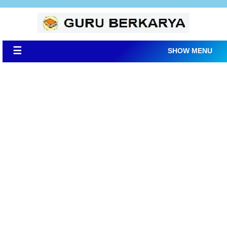
☰
SHOW MENU