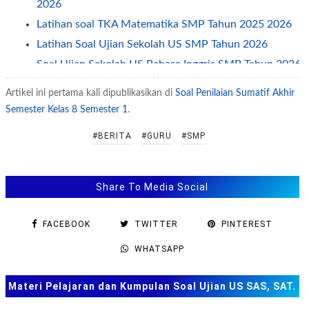
2026
Latihan soal TKA Matematika SMP Tahun 2025 2026
Latihan Soal Ujian Sekolah US SMP Tahun 2026
Soal Ujian Sekolah US Bahasa Inggris SMP Tahun 2026
Latihan Soal Ujian Sekolah (US) SMP MTS Tahun 2026
Artikel ini pertama kali dipublikasikan di
Soal Penilaian Sumatif Akhir
Soal Sumatif Tengah Semester STS PTS Semester 1
Semester Kelas 8 Semester 1
.
Kelas 8
#BERITA
#GURU
#SMP
Latihan Soal US USP SMP tahun 2026
Latihan Soal ASPD SMP Tahun 2024 - 2025
Latihan Soal OSN SMP Tahun 2025 2026
Share To Media Social
Soal Penilaian Sumatif Akhir Tahun SMP MTS Kelas 8
Tahun 2025
FACEBOOK
TWITTER
PINTEREST
Latihan Soal US USP SMP Tahun 2025
WHATSAPP
Latihan Soal US IPA SMP Tahun 2025
Soal Penilaian Sumatif Akhir Tahun SMP MTS Kelas 8
Materi Pelajaran dan Kumpulan Soal Ujian US SAS, SAT.
Tahun 2024
TKA dan Lainnya